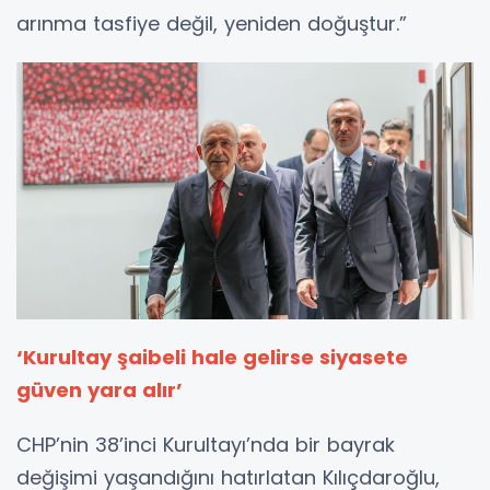
arınma tasfiye değil, yeniden doğuştur.”
‘Kurultay şaibeli hale gelirse siyasete
güven yara alır’
CHP’nin 38’inci Kurultayı’nda bir bayrak
değişimi yaşandığını hatırlatan Kılıçdaroğlu,