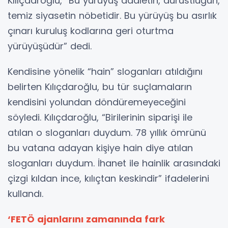
Kılıçdaroğlu, “Bu yürüyüş adaletin, dürüstlüğün,
temiz siyasetin nöbetidir. Bu yürüyüş bu asırlık
çınarı kuruluş kodlarına geri oturtma
yürüyüşüdür” dedi.
Kendisine yönelik “hain” sloganları atıldığını
belirten Kılıçdaroğlu, bu tür suçlamaların
kendisini yolundan döndüremeyeceğini
söyledi. Kılıçdaroğlu, “Birilerinin siparişi ile
atılan o sloganları duydum. 78 yıllık ömrünü
bu vatana adayan kişiye hain diye atılan
sloganları duydum. İhanet ile hainlik arasındaki
çizgi kıldan ince, kılıçtan keskindir” ifadelerini
kullandı.
‘FETÖ ajanlarını zamanında fark