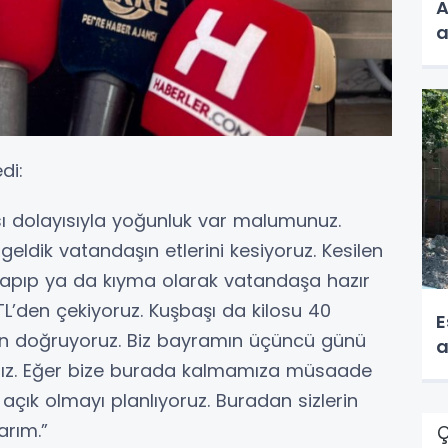
A
a
di:
ı dolayısıyla yoğunluk var malumunuz.
 geldik vatandaşın etlerini kesiyoruz. Kesilen
 yapıp ya da kıyma olarak vatandaşa hazır
 TL’den çekiyoruz. Kuşbaşı da kilosu 40
E
’den doğruyoruz. Biz bayramın üçüncü günü
a
ız. Eğer bize burada kalmamıza müsaade
çık olmayı planlıyoruz. Buradan sizlerin
arım.”
Ç