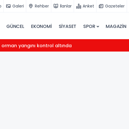
o
Galeri
Rehber
İlanlar
Anket
Gazeteler
GÜNCEL
EKONOMİ
SİYASET
SPOR
MAGAZİN
 orman yangını kontrol altında