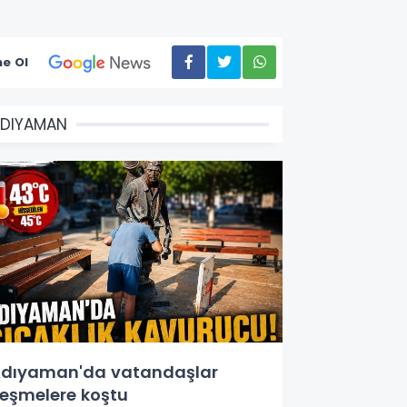
e Ol
DIYAMAN
dıyaman'da vatandaşlar
eşmelere koştu