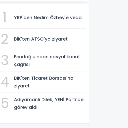
1
YRP'den Nedim Özbey'e veda
2
BİK'ten ATSO'ya ziyaret
3
Fendoğlu'ndan sosyal konut
çağrısı
4
BİK'ten Ticaret Borsası'na
ziyaret
5
Adıyamanlı Dilek, YENİ Parti’de
görev aldı