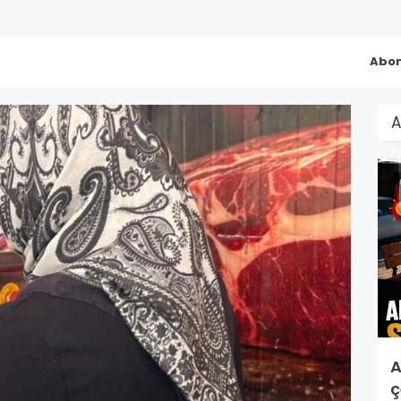
Abon
A
A
ç