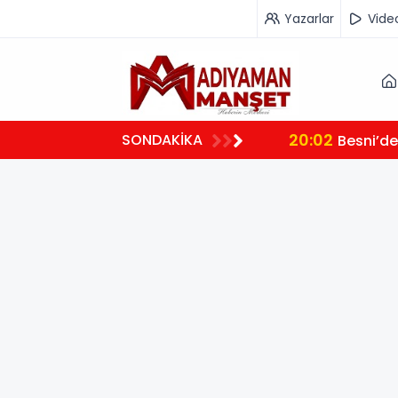
Yazarlar
Vide
20:02
SONDAKİKA
Besni’de