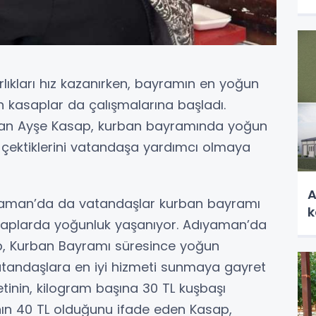
ıkları hız kazanırken, bayramın en yoğun
 kasaplar da çalışmalarına başladı.
apan Ayşe Kasap, kurban bayramında yoğun
ma çektiklerini vatandaşa yardımcı olmaya
A
ıyaman’da da vatandaşlar kurban bayramı
k
saplarda yoğunluk yaşanıyor. Adıyaman’da
ap, Kurban Bayramı süresince yoğun
 vatandaşlara en iyi hizmeti sunmaya gayret
retinin, kilogram başına 30 TL kuşbaşı
nın 40 TL olduğunu ifade eden Kasap,