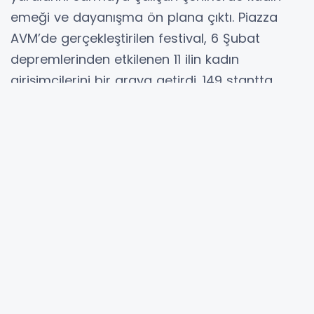
emeği ve dayanışma ön plana çıktı. Piazza
AVM’de gerçekleştirilen festival, 6 Şubat
depremlerinden etkilenen 11 ilin kadın
girişimcilerini bir araya getirdi. 149 stantta
sergilenen el emeği ürünler ziyaretçilerle
buluşurken, gıdadan ev tekstiline, bijuteriden el
sanatlarına kadar geniş bir üretim yelpazesi
dikkat çekti.