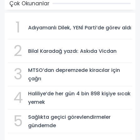
Çok Okunanlar
1
Adıyamanlı Dilek, YENİ Parti’de görev aldı
2
Bilal Karadağ yazdı: Askıda Vicdan
3
MTSO’dan depremzede kiracılar için
çağrı
4
Haliliye’de her gün 4 bin 898 kişiye sıcak
yemek
5
Sağlıkta geçici görevlendirmeler
gündemde