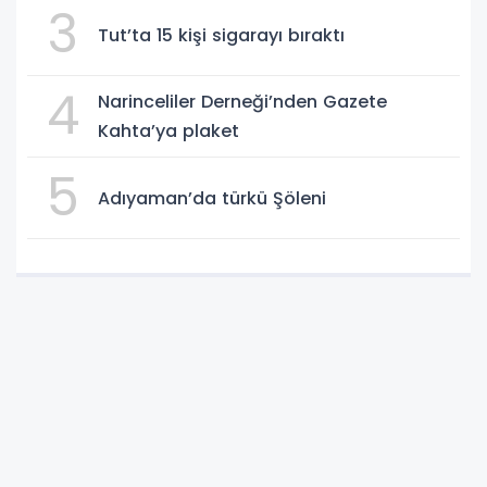
3
Tut’ta 15 kişi sigarayı bıraktı
4
Narinceliler Derneği’nden Gazete
Kahta’ya plaket
5
Adıyaman’da türkü Şöleni