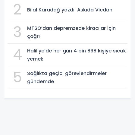
2
Bilal Karadağ yazdı: Askıda Vicdan
3
MTSO’dan depremzede kiracılar için
çağrı
4
Haliliye’de her gün 4 bin 898 kişiye sıcak
yemek
5
Sağlıkta geçici görevlendirmeler
gündemde