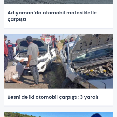
Adıyaman’da otomobil motosikletle
çarpıştı
Besni'de iki otomobil çarpıştı: 3 yaralı