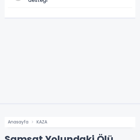
desteği
Anasayfa
KAZA
Samsat Yolundaki Ölü