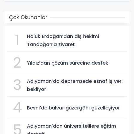
Çok Okunanlar
1
Haluk Erdoğan’dan diş hekimi
Tandoğan’a ziyaret
2
Yıldız’dan çözüm sürecine destek
3
Adıyaman’da depremzede esnaf iş yeri
bekliyor
4
Besni’de bulvar güzergâhı güzelleşiyor
5
Adıyaman’dan üniversitelilere eğitim