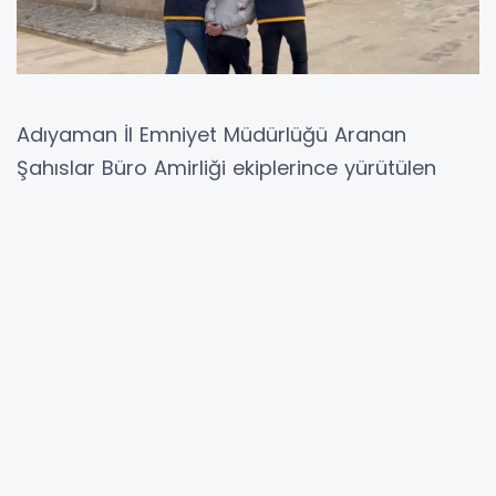
Adıyaman İl Emniyet Müdürlüğü Aranan
Şahıslar Büro Amirliği ekiplerince yürütülen
çalışmalar sonucunda, çeşitli suçlardan
aranan toplam 6 kişi yakalanırken, iki şahsın
hırsızlık suçlarından kesinleşmiş hapis cezaları
bulunduğu tespit edildi.
Emniyet kaynaklarından edinilen bilgilere göre,
“Bina İçinde Muhafaza Altına Alınmış Olan Eşya
Hakkında Hırsızlık” suçundan hakkında 20 yıl 3
ay 26 gün kesinleşmiş hapis cezası bulunan
M.Ç. isimli şahıs ile, “Açıkta Bırakılmış Eşya