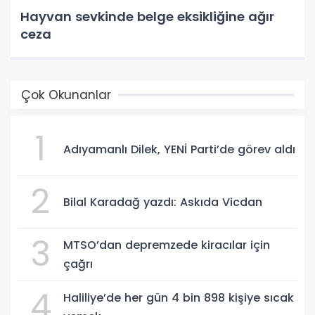
Hayvan sevkinde belge eksikliğine ağır
ceza
Çok Okunanlar
1
Adıyamanlı Dilek, YENİ Parti’de görev aldı
2
Bilal Karadağ yazdı: Askıda Vicdan
3
MTSO’dan depremzede kiracılar için
çağrı
4
Haliliye’de her gün 4 bin 898 kişiye sıcak