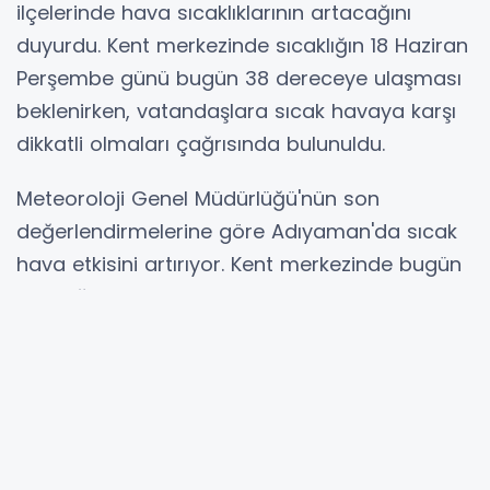
ilçelerinde hava sıcaklıklarının artacağını
duyurdu. Kent merkezinde sıcaklığın 18 Haziran
Perşembe günü bugün 38 dereceye ulaşması
beklenirken, vatandaşlara sıcak havaya karşı
dikkatli olmaları çağrısında bulunuldu.
Meteoroloji Genel Müdürlüğü'nün son
değerlendirmelerine göre Adıyaman'da sıcak
hava etkisini artırıyor. Kent merkezinde bugün
sıcaklığın 23 ila 38 derece arasında
seyredeceği tahmin ediliyor.
19 Haziran Cuma günü ise hava sıcaklığının 23
ila 36 derece arasında olması bekleniyor.
Uzmanlar, özellikle öğle saatlerinde dışarı
çıkacak vatandaşların güneş çarpmasına