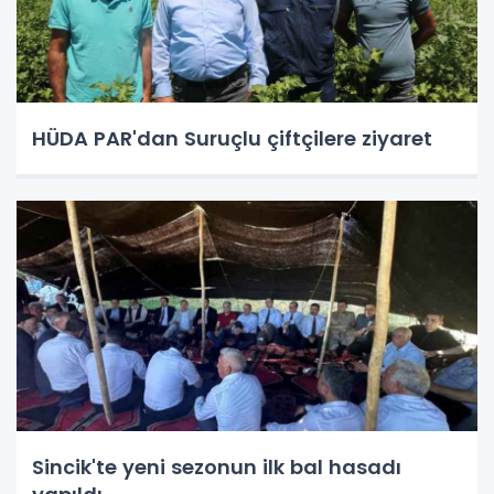
HÜDA PAR'dan Suruçlu çiftçilere ziyaret
Sincik'te yeni sezonun ilk bal hasadı