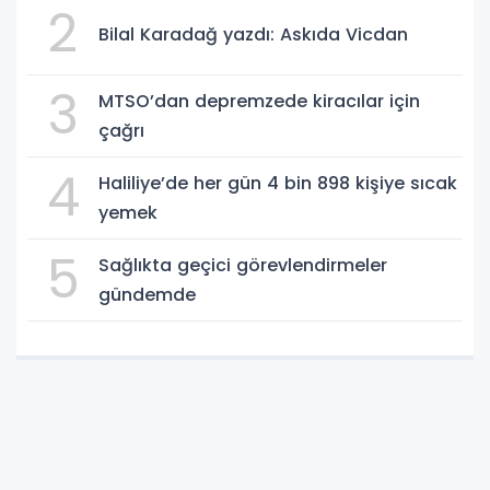
2
Bilal Karadağ yazdı: Askıda Vicdan
3
MTSO’dan depremzede kiracılar için
çağrı
4
Haliliye’de her gün 4 bin 898 kişiye sıcak
yemek
5
Sağlıkta geçici görevlendirmeler
gündemde