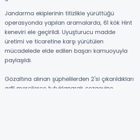
Jandarma ekiplerinin titizlikle yürüttüğü
operasyonda yapılan aramalarda, 61 kök Hint
keneviri ele geçirildi. Uyuşturucu madde
üretimi ve ticaretine karşı yürütülen
mücadelede elde edilen başarı kamuoyuyla
paylaşıldı.
Gözaltına alınan şüphelilerden 2'si çıkarıldıkları
adli mercilerce tutuklanarak cezaevine
gönderildi, 7 şüpheli ise adli kontrol şartıyla
serbest bırakıldı.
Adıyaman İl Jandarma Komutanlığı,
uyuşturucu ile mücadelenin kararlılıkla