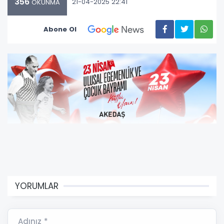
356
21-04-2025 22:41
OKUNMA
Abone Ol
YORUMLAR
Adınız *