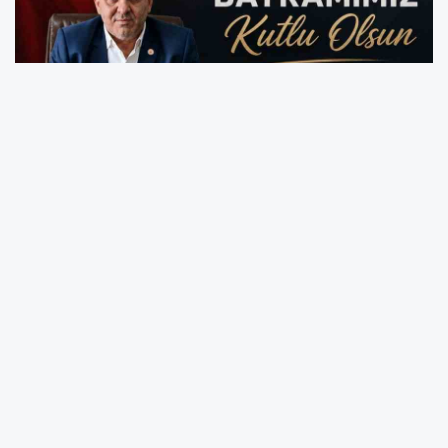
TYBB Genel Başkanı Karayün’den 24
Temmuz Basın Bayramı Mesajı