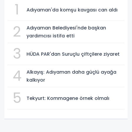
1
Adıyaman'da komşu kavgası can aldı
2
Adıyaman Belediyesi'nde başkan
yardımcısı istifa etti
3
HÜDA PAR'dan Suruçlu çiftçilere ziyaret
4
Alkayış: Adıyaman daha güçlü ayağa
kalkıyor
5
Tekyurt: Kommagene örnek olmalı