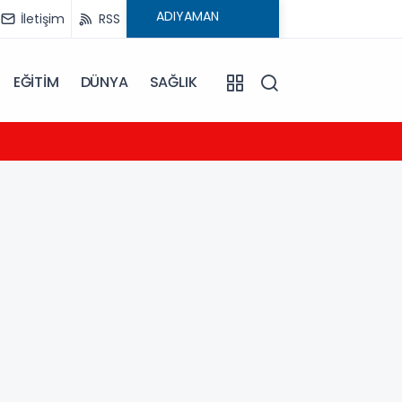
İletişim
RSS
EĞİTİM
DÜNYA
SAĞLIK
23:04
MHP A