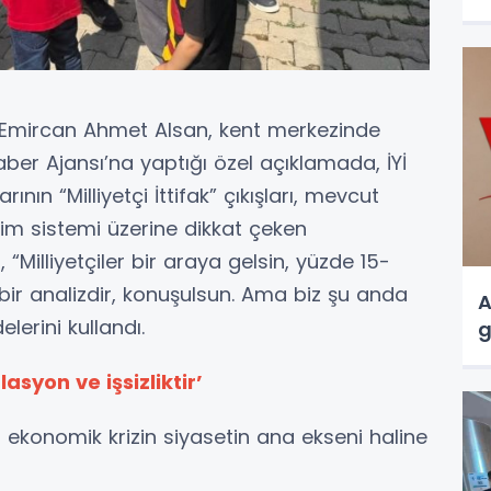
 Emircan Ahmet Alsan, kent merkezinde
aber Ajansı’na yaptığı özel açıklamada, İYİ
ının “Milliyetçi İttifak” çıkışları, mevcut
çim sistemi üzerine dikkat çeken
“Milliyetçiler bir araya gelsin, yüzde 15-
u bir analizdir, konuşulsun. Ama biz şu anda
A
lerini kullandı.
g
asyon ve işsizliktir’
 ekonomik krizin siyasetin ana ekseni haline