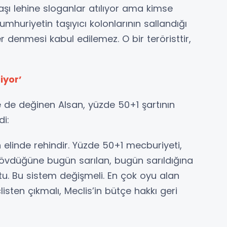
aşı lehine sloganlar atılıyor ama kimse
umhuriyetin taşıyıcı kolonlarının sallandığı
 denmesi kabul edilemez. O bir teröristtir,
iyor’
de değinen Alsan, yüzde 50+1 şartının
di:
 elinde rehindir. Yüzde 50+1 mecburiyeti,
n sövdüğüne bugün sarılan, bugün sarıldığına
tu. Bu sistem değişmeli. En çok oyu alan
sten çıkmalı, Meclis’in bütçe hakkı geri