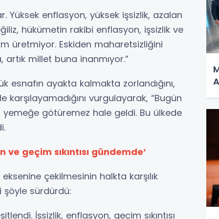
. Yüksek enflasyon, yüksek işsizlik, azalan
liz, hükümetin rakibi enflasyon, işsizlik ve
züm üretmiyor. Eskiden maharetsizliğini
 artık millet buna inanmıyor.”
M
A
ük esnafın ayakta kalmakta zorlandığını,
le karşılayamadığını vurgulayarak, “Bugün
ni yemeğe götüremez hale geldi. Bu ülkede
i.
on ve geçim sıkıntısı gündemde’
ksenine çekilmesinin halkta karşılık
i şöyle sürdürdü:
lendi. İşsizlik, enflasyon, geçim sıkıntısı