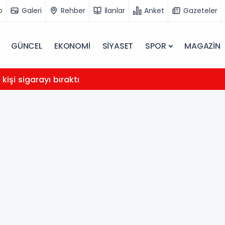
o
Galeri
Rehber
İlanlar
Anket
Gazeteler
GÜNCEL
EKONOMİ
SİYASET
SPOR
MAGAZİN
 kişi sigarayı bıraktı