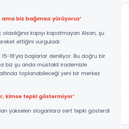
lir ama biz bağımsız yürüyoruz’
ifak olasılığına kapıyı kapatmayan Alsan, şu
eket ettiğini vurguladı:
e 15-16’yla başlarlar deniliyor. Bu doğru bir
Ama biz şu anda müstakil irademizle
n altında toplanabileceği yeni bir merkez
or, kimse tepki göstermiyor’
ndan yükselen sloganlara sert tepki gösterdi