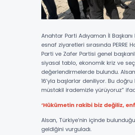
Anahtar Parti Adıyaman İl Başkanı
esnaf ziyaretleri sırasında PERRE H
Parti ve Zafer Partisi genel başkanlar
siyasal tablo, ekonomik kriz ve se
değerlendirmelerde bulundu. Alsan, 
16’yla başlarlar deniliyor. Bu doğr
müstakil irademizle yürüyoruz” ifade
‘Hükümetin rakibi biz değiliz, enfl
Alsan, Türkiye’nin içinde bulunduğu
geldiğini vurguladı.