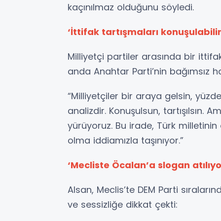
kaçınılmaz olduğunu söyledi.
‘İttifak tartışmaları konuşulabi
Milliyetçi partiler arasında bir itt
anda Anahtar Parti’nin bağımsız har
“Milliyetçiler bir araya gelsin, yüzd
analizdir. Konuşulsun, tartışılsın. 
yürüyoruz. Bu irade, Türk milletini
olma iddiamızla taşınıyor.”
‘Mecliste Öcalan’a slogan atılıy
Alsan, Meclis’te DEM Parti sıraları
ve sessizliğe dikkat çekti: