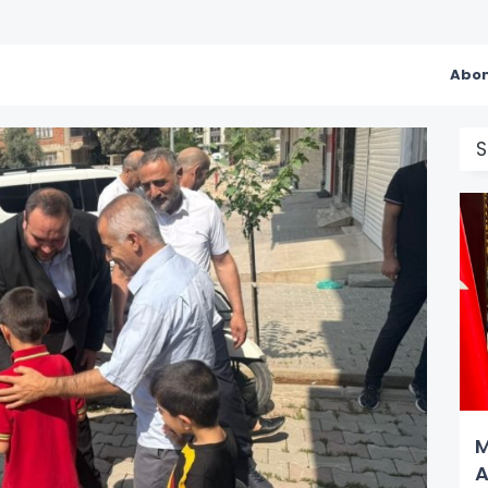
Abon
S
M
A