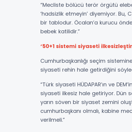
“Mecliste bölücü terör örgütü eleb
‘hadsizlik etmeyin’ diyemiyor. Bu, C
bir tablodur. Öcalan’a kurucu önder
bebek katilidir.”
‘50+1 sistemi siyaseti ilkesizleştir
Cumhurbaşkanlığı seçim sistemine 
siyaseti rehin hale getirdiğini söyle
“Türk siyaseti HÜDAPAR’ın ve DEM’in
siyaseti ilkesiz hale getiriyor. Dü
yarın söven bir siyaset zemini oluş
cumhurbaşkanı olmalı, kabine mecli
verilmeli.”