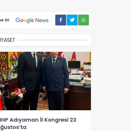
e Ol
İYASET
HP Adıyaman İl Kongresi 23
ğustos’ta