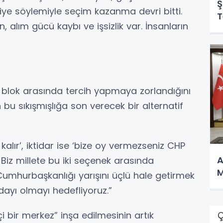
Ş
kiye söylemiyle seçim kazanma devri bitti.
T
 alım gücü kaybı ve işsizlik var. İnsanların
 blok arasında tercih yapmaya zorlandığını
 bu sıkışmışlığa son verecek bir alternatif
kalır’, iktidar ise ‘bize oy vermezseniz CHP
A
. Biz millete bu iki seçenek arasında
M
Cumhurbaşkanlığı yarışını üçlü hale getirmek
dayı olmayı hedefliyoruz.”
çi bir merkez” inşa edilmesinin artık
Ç