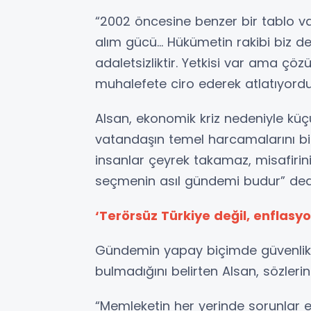
“2002 öncesine benzer bir tablo var
alım gücü… Hükümetin rakibi biz deği
adaletsizliktir. Yetkisi var ama çö
muhalefete ciro ederek atlatıyordu,
Alsan, ekonomik kriz nedeniyle küç
vatandaşın temel harcamalarını bi
insanlar çeyrek takamaz, misafiri
seçmenin asıl gündemi budur” ded
‘Terörsüz Türkiye değil, enflasy
Gündemin yapay biçimde güvenlik e
bulmadığını belirten Alsan, sözlerin
“Memleketin her yerinde sorunlar eşit