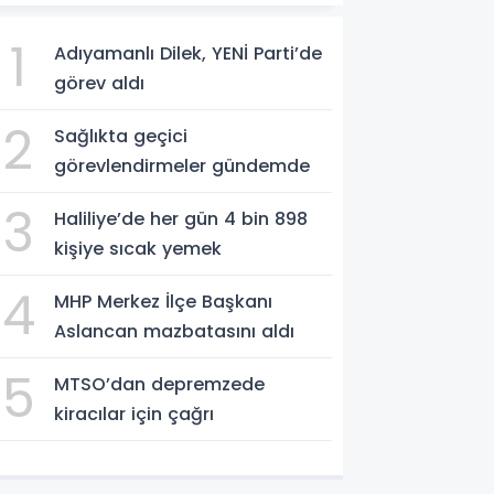
1
Adıyamanlı Dilek, YENİ Parti’de
görev aldı
2
Sağlıkta geçici
görevlendirmeler gündemde
3
Haliliye’de her gün 4 bin 898
kişiye sıcak yemek
4
MHP Merkez İlçe Başkanı
Aslancan mazbatasını aldı
5
MTSO’dan depremzede
kiracılar için çağrı