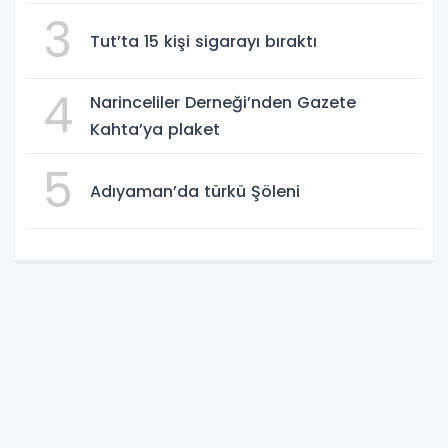
3
Tut’ta 15 kişi sigarayı bıraktı
4
Narinceliler Derneği’nden Gazete
Kahta’ya plaket
5
Adıyaman’da türkü Şöleni