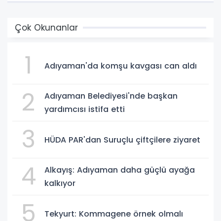
Çok Okunanlar
1
Adıyaman'da komşu kavgası can aldı
2
Adıyaman Belediyesi'nde başkan
yardımcısı istifa etti
3
HÜDA PAR'dan Suruçlu çiftçilere ziyaret
4
Alkayış: Adıyaman daha güçlü ayağa
kalkıyor
5
Tekyurt: Kommagene örnek olmalı