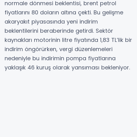
normale dönmesi beklentisi, brent petrol
fiyatlarını 80 doların altına çekti. Bu gelişme
akaryakıt piyasasında yeni indirim
beklentilerini beraberinde getirdi. Sektör
kaynakları motorinin litre fiyatında 1,83 TL’lik bir
indirim öngörürken, vergi düzenlemeleri
nedeniyle bu indirimin pompa fiyatlarına
yaklaşık 46 kuruş olarak yansıması bekleniyor.
Adıyaman Güncel Akaryakıt Fiyatları
Benzin: 65,25 TL
Motorin: 67,16 TL
LPG: 32,44 TL