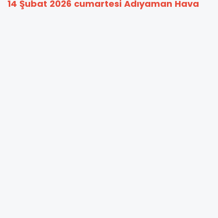
14 Şubat 2026 cumartesi Adıyaman Hava
Durumu
Adıyaman Merkez: 9/ 14
Besni: 7/ 10 Derece
Çelikhan: 4/ 7
Gerger: 7/ 13 Derece
Gölbaşı: 7/ 14 Derece
Kahta: 8 / 13 Derece
Samsat:8/ 13 Derece
Sincik: 5 / 9 Derece