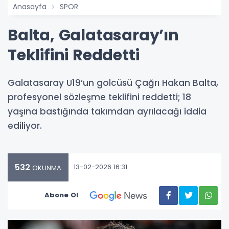
Anasayfa
SPOR
Balta, Galatasaray’ın
Teklifini Reddetti
Galatasaray U19’un golcüsü Çağrı Hakan Balta,
profesyonel sözleşme teklifini reddetti; 18
yaşına bastığında takımdan ayrılacağı iddia
ediliyor.
532
13-02-2026 16:31
OKUNMA
Abone Ol