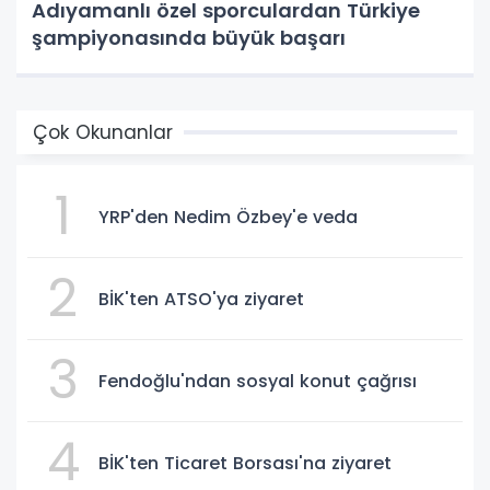
Adıyamanlı özel sporculardan Türkiye
şampiyonasında büyük başarı
Çok Okunanlar
1
YRP'den Nedim Özbey'e veda
2
BİK'ten ATSO'ya ziyaret
3
Fendoğlu'ndan sosyal konut çağrısı
4
BİK'ten Ticaret Borsası'na ziyaret