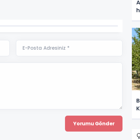
A
h
E-Posta Adresiniz *
B
K
Ç