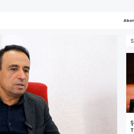
Abon
S
Ş
T