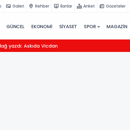
o
Galeri
Rehber
İlanlar
Anket
Gazeteler
GÜNCEL
EKONOMİ
SİYASET
SPOR
MAGAZİN
dağ yazdı: Askıda Vicdan