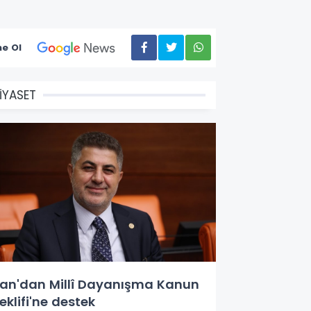
e Ol
İYASET
an'dan Millî Dayanışma Kanun
eklifi'ne destek