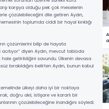
 temel sorunları üzerine sürekli kafa
 karşı karşıya olduğu pek çok meselenin
le çözülebileceğini dile getiren Aydın,
mesinin toplumda ciddi bir hayal kırıklığı
A
a
arın çözümlerini bilip de hayata
i acıtıyor” diyen Aydın, mevcut tabloda
k hale getirildiğini savundu. Ülkenin devasa
süz bırakıldığını belirten Aydın, bunun kabul
temelinde ülkeyi daha iyi bir noktaya
k, doğru akıl, istişare ve kararlı bir
nlarının çözülebileceğine inandığını söyledi.