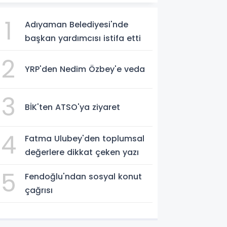
1
Adıyaman Belediyesi'nde
başkan yardımcısı istifa etti
2
YRP'den Nedim Özbey'e veda
3
BİK'ten ATSO'ya ziyaret
4
Fatma Ulubey'den toplumsal
değerlere dikkat çeken yazı
5
Fendoğlu'ndan sosyal konut
çağrısı