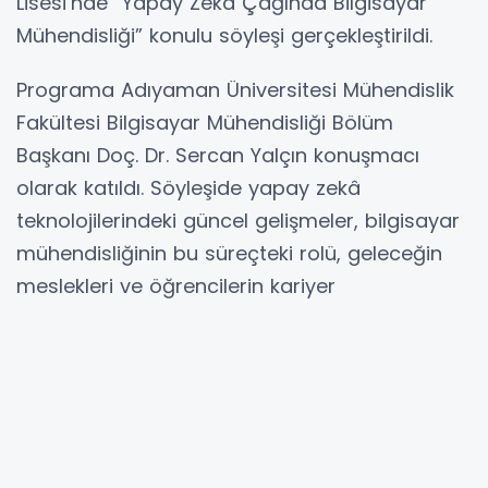
Lisesi’nde “Yapay Zekâ Çağında Bilgisayar
Mühendisliği” konulu söyleşi gerçekleştirildi.
Programa Adıyaman Üniversitesi Mühendislik
Fakültesi Bilgisayar Mühendisliği Bölüm
Başkanı Doç. Dr. Sercan Yalçın konuşmacı
olarak katıldı. Söyleşide yapay zekâ
teknolojilerindeki güncel gelişmeler, bilgisayar
mühendisliğinin bu süreçteki rolü, geleceğin
meslekleri ve öğrencilerin kariyer
planlamalarına ilişkin önemli başlıklar ele
alındı.
Okul yöneticileri ve öğrencilerin yoğun katılım
gösterdiği etkinlikte, katılımcılar merak ettikleri
soruları yöneltme fırsatı buldu. Yapay zekâ