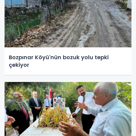
Bozpınar Köyü'nün bozuk yolu tepki
çekiyor