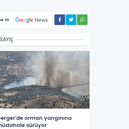
e Ol
SAYİŞ
erger'de orman yangınına
üdahale sürüyor