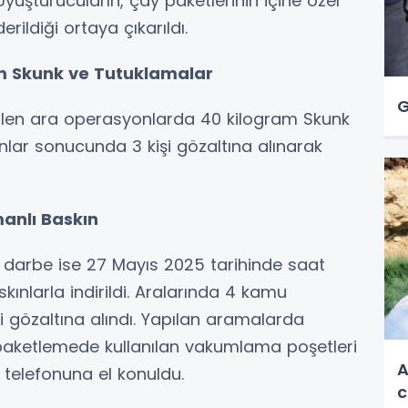
i. Uyuşturucuların, çay paketlerinin içine özel
ildiği ortaya çıkarıldı.
m Skunk ve Tutuklamalar
G
ilen ara operasyonlarda 40 kilogram Skunk
nlar sonucunda 3 kişi gözaltına alınarak
manlı Baskın
l darbe ise 27 Mayıs 2025 tarihinde saat
ınlarla indirildi. Aralarında 4 kamu
i gözaltına alındı. Yapılan aramalarda
paketlemede kullanılan vakumlama poşetleri
A
 telefonuna el konuldu.
c