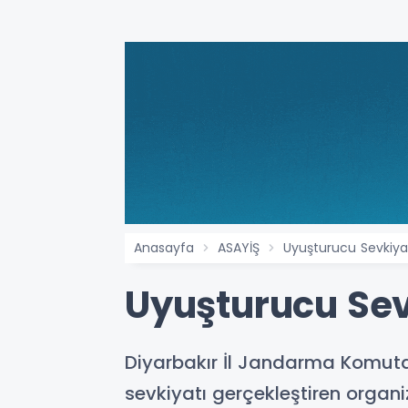
Anasayfa
ASAYİŞ
Uyuşturucu Sevkiy
Uyuşturucu Sev
Diyarbakır İl Jandarma Komuta
sevkiyatı gerçekleştiren organ