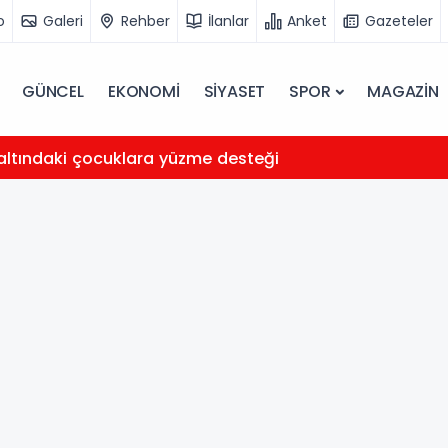
o
Galeri
Rehber
İlanlar
Anket
Gazeteler
GÜNCEL
EKONOMİ
SİYASET
SPOR
MAGAZİN
ltındaki çocuklara yüzme desteği