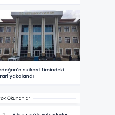
rdoğan'a suikast timindeki
irari yakalandı
ok Okunanlar
Adıyaman'da vatandaşlar