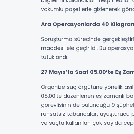
bilgilerini kullandıkları tespit edild
vakumlu poşetlerle gizlenerek gönder
Ara Operasyonlarda 40 Kilogra
Soruşturma sürecinde gerçekleştir
maddesi ele geçirildi. Bu operasyo
tutuklandı.
27 Mayıs’ta Saat 05.00’te Eş Za
Organize suç örgütüne yönelik ası
05.00'te düzenlenen eş zamanlı bask
görevlisinin de bulunduğu 9 şüphel
ruhsatsız tabancalar, uyuşturucu 
ve suçta kullanılan çok sayıda cep