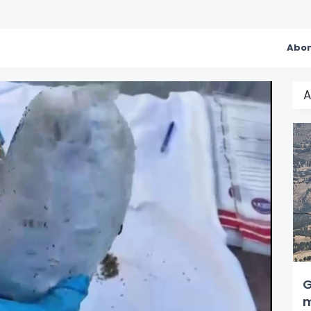
Abon
A
G
m