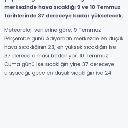
merkezinde hava sıcaklığı 9 ve 10 Temmuz
tarihlerinde 37 dereceye kadar yükselecek.
Meteoroloji verilerine göre, 9 Temmuz
Perşembe günü Adıyaman merkezde en düşük
hava sıcaklığının 23, en yüksek sıcaklığın ise
37 derece olması bekleniyor. 10 Temmuz
Cuma günü ise sıcaklığın yine 37 dereceye
ulaşacağı, gece en düşük sıcaklığın ise 24
derece olarak ölçüleceği tahmin ediliyor.
Mevsim normallerinin üzerinde seyreden
sıcaklıklar nedeniyle özellikle yaşlılar, çocuklar,
kronik rahatsızlığı bulunan vatandaşlar ile açık
alanda çalışanların günün en sıcak saatleri