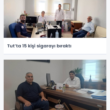
Tut’ta 15 kişi sigarayı bıraktı