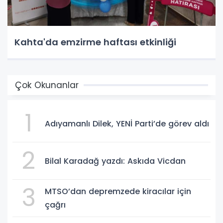
Kahta'da emzirme haftası etkinliği
Çok Okunanlar
1
Adıyamanlı Dilek, YENİ Parti’de görev aldı
2
Bilal Karadağ yazdı: Askıda Vicdan
3
MTSO’dan depremzede kiracılar için
çağrı