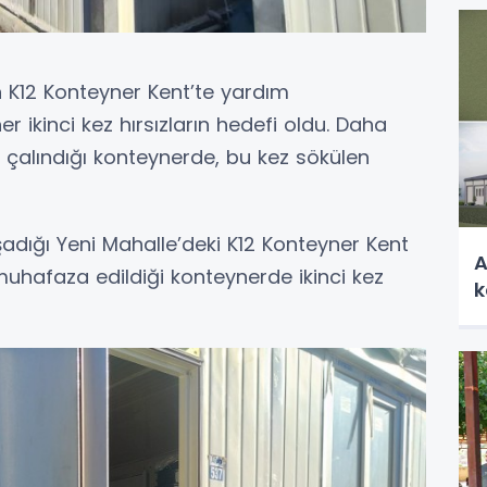
 K12 Konteyner Kent’te yardım
 ikinci kez hırsızların hedefi oldu. Daha
 çalındığı konteynerde, bu kez sökülen
ığı Yeni Mahalle’deki K12 Konteyner Kent
A
uhafaza edildiği konteynerde ikinci kez
k