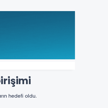
irişimi
ın hedefi oldu.