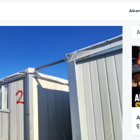
Abon
A
A
ç