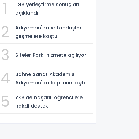
1
LGS yerleştirme sonuçları
açıklandı
2
Adıyaman'da vatandaşlar
çeşmelere koştu
3
Siteler Parkı hizmete açılıyor
4
Sahne Sanat Akademisi
Adıyaman'da kapılarını açtı
5
YKS'de başarılı öğrencilere
nakdi destek