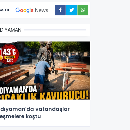
e Ol
DIYAMAN
dıyaman'da vatandaşlar
eşmelere koştu