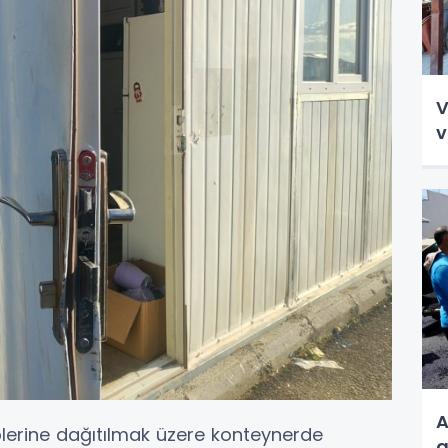
V
v
A
hiplerine dağıtılmak üzere konteynerde
a