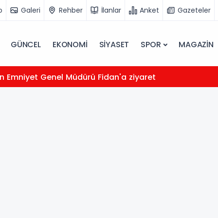
o
Galeri
Rehber
İlanlar
Anket
Gazeteler
GÜNCEL
EKONOMİ
SİYASET
SPOR
MAGAZİN
n Emniyet Genel Müdürü Fidan'a ziyaret