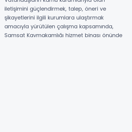
iletişimini güçlendirmek, talep, öneri ve
şikayetlerini ilgili kurumlara ulaştırmak
amacıyla yürütülen çalışma kapsamında,
Samsat Kaymakamlığı hizmet binası önünde
bilgilendirme standı kuruldu.
Adıyaman Valiliği Açık Kapı Şube Müdürü
Abuzer Avseren koordinasyonunda
gerçekleştirilen etkinlikte, Açık Kapı sisteminin
işleyişi ve sunduğu hizmetler vatandaşlara
anlatıldı.
Standı ziyaret eden vatandaşlara, Açık Kapı
Şube Müdürlüğünün görev alanları hakkında
bilgi verilirken, vatandaşların talep, öneri ve