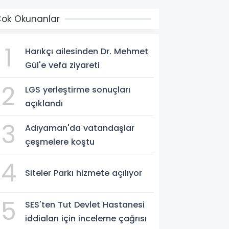
ok Okunanlar
1
Harıkçı ailesinden Dr. Mehmet
Gül'e vefa ziyareti
2
LGS yerleştirme sonuçları
açıklandı
3
Adıyaman'da vatandaşlar
çeşmelere koştu
4
Siteler Parkı hizmete açılıyor
5
SES'ten Tut Devlet Hastanesi
iddiaları için inceleme çağrısı