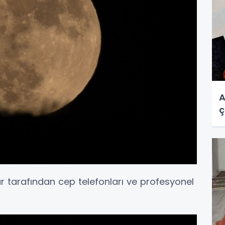
A
ç
 tarafından cep telefonları ve profesyonel