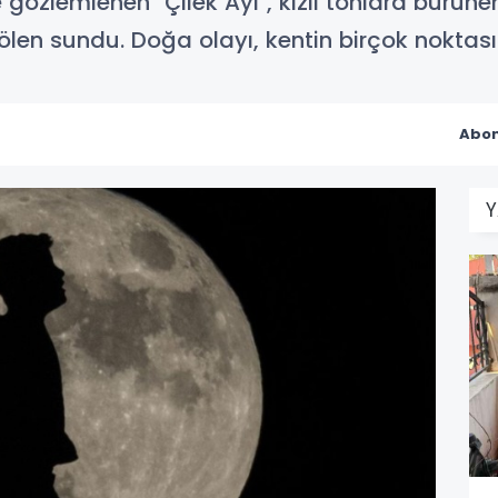
özlemlenen "Çilek Ayı", kızıl tonlara bürünen
len sundu. Doğa olayı, kentin birçok noktasın
Abon