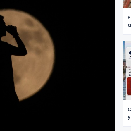
F
a
O
y