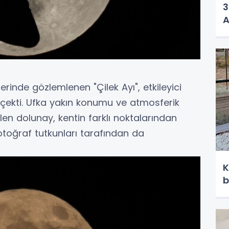
3
A
nde gözlemlenen "Çilek Ayı", etkileyici
i çekti. Ufka yakın konumu ve atmosferik
ülen dolunay, kentin farklı noktalarından
otoğraf tutkunları tarafından da
K
b