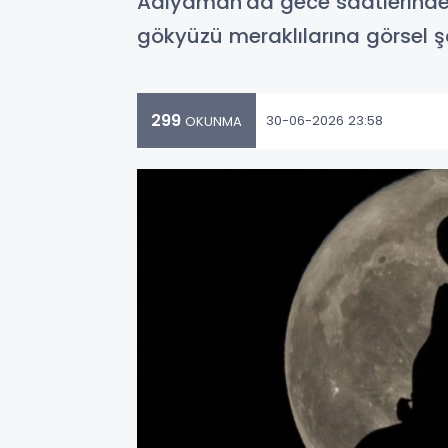
Adıyaman'da gece saatlerinde g
gökyüzü meraklılarına görsel şö
299
30-06-2026 23:58
OKUNMA