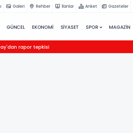
o
Galeri
Rehber
İlanlar
Anket
Gazeteler
GÜNCEL
EKONOMİ
SİYASET
SPOR
MAGAZİN
bay'dan rapor tepkisi