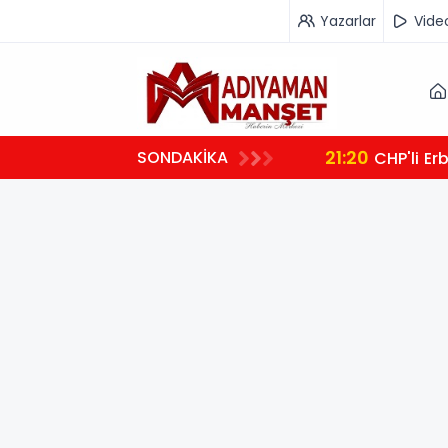
Yazarlar
Vide
21:20
SONDAKİKA
CHP'li Er