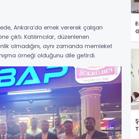
E
ede, Ankara’da emek vererek çalışan
G
e çıktı. Katılımcılar, düzenlenen
kinlik olmadığını, aynı zamanda memleket
ışma örneği olduğunu dile getirdi.
Ş
T