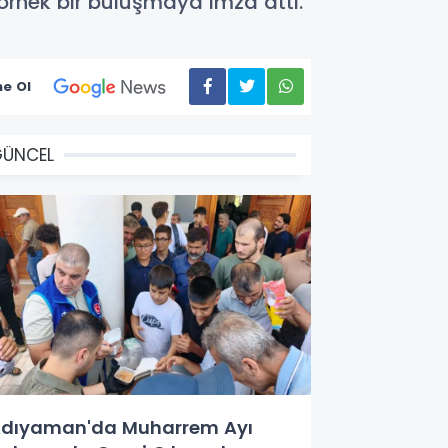
rnek bir buluşmaya imza attı.
e Ol
GÜNCEL
dıyaman'da Muharrem Ayı