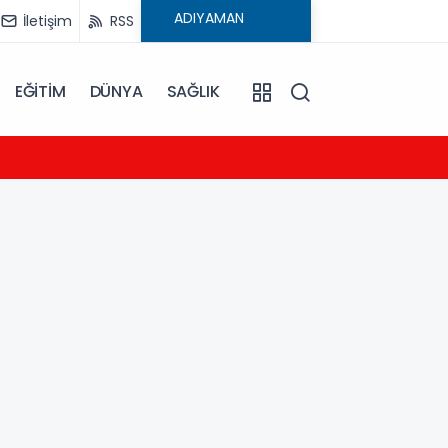
İletişim
RSS
EĞİTİM
DÜNYA
SAĞLIK
23:04
MHP A