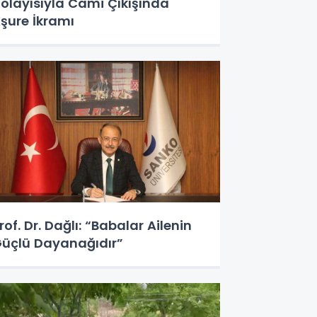
olayısıyla Cami Çıkışında
şure İkramı
rof. Dr. Dağlı: “Babalar Ailenin
üçlü Dayanağıdır”