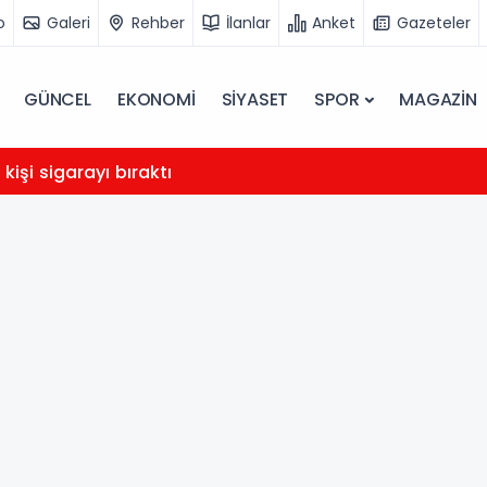
o
Galeri
Rehber
İlanlar
Anket
Gazeteler
GÜNCEL
EKONOMİ
SİYASET
SPOR
MAGAZİN
 kişi sigarayı bıraktı