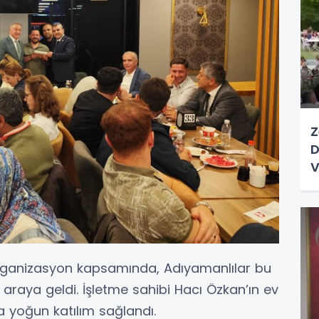
Z
D
V
 organizasyon kapsamında, Adıyamanlılar bu
 araya geldi. İşletme sahibi Hacı Özkan’ın ev
 yoğun katılım sağlandı.