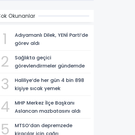
ok Okunanlar
1
Adıyamanlı Dilek, YENİ Parti’de
görev aldı
2
Sağlıkta geçici
görevlendirmeler gündemde
3
Haliliye’de her gün 4 bin 898
kişiye sıcak yemek
4
MHP Merkez İlçe Başkanı
Aslancan mazbatasını aldı
5
MTSO’dan depremzede
kiracılar için çağrı