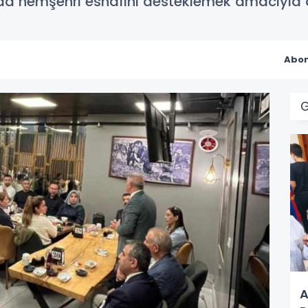
da hemşehri esnafını desteklemek amacıyla ö
Abon
A