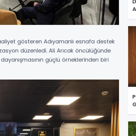
D
A
aaliyet gösteren Adıyamanlı esnafa destek
zasyon düzenledi. Ali Arıcak öncülüğünde
 dayanışmasının güçlü örneklerinden biri
P
G