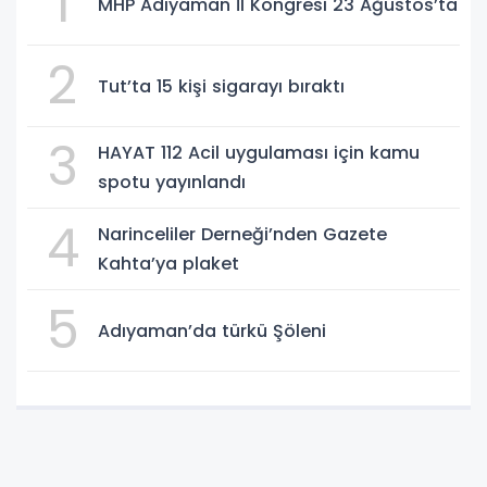
1
MHP Adıyaman İl Kongresi 23 Ağustos’ta
2
Tut’ta 15 kişi sigarayı bıraktı
3
HAYAT 112 Acil uygulaması için kamu
spotu yayınlandı
4
Narinceliler Derneği’nden Gazete
Kahta’ya plaket
5
Adıyaman’da türkü Şöleni