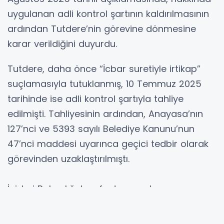
uygulanan adli kontrol şartının kaldırılmasının
ardından Tutdere’nin görevine dönmesine
karar verildiğini duyurdu.
Tutdere, daha önce “İcbar suretiyle irtikap”
suçlamasıyla tutuklanmış, 10 Temmuz 2025
tarihinde ise adli kontrol şartıyla tahliye
edilmişti. Tahliyesinin ardından, Anayasa’nın
127’nci ve 5393 sayılı Belediye Kanunu’nun
47’nci maddesi uyarınca geçici tedbir olarak
görevinden uzaklaştırılmıştı.
İçişleri Bakanlığı tarafından yapılan
açıklamada, İstanbul 6. Sulh Ceza Hâkimliği'nin
25 Temmuz 2025 tarihli ve 2025/8494 sayılı