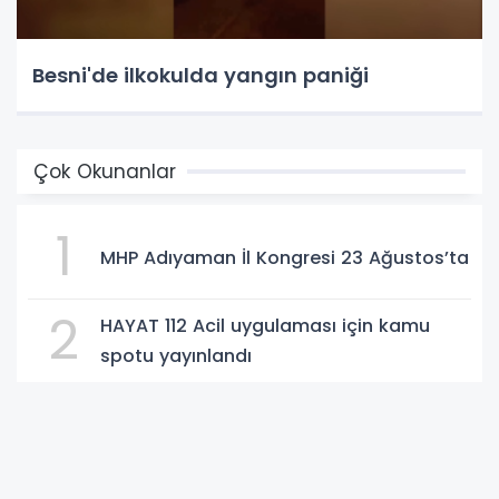
Besni'de ilkokulda yangın paniği
Çok Okunanlar
1
MHP Adıyaman İl Kongresi 23 Ağustos’ta
2
HAYAT 112 Acil uygulaması için kamu
spotu yayınlandı
3
Tut’ta 15 kişi sigarayı bıraktı
Narinceliler Derneği’nden Gazete