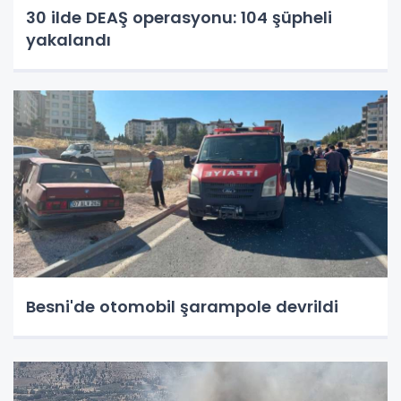
30 ilde DEAŞ operasyonu: 104 şüpheli
yakalandı
Besni'de otomobil şarampole devrildi