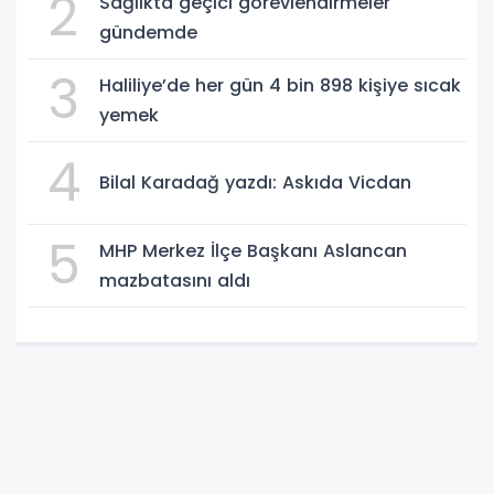
2
Sağlıkta geçici görevlendirmeler
gündemde
3
Haliliye’de her gün 4 bin 898 kişiye sıcak
yemek
4
Bilal Karadağ yazdı: Askıda Vicdan
5
MHP Merkez İlçe Başkanı Aslancan
mazbatasını aldı