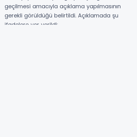
geçilmesi amacıyla açıklama yapılmasının
gerekli görüldüğü belirtildi. Açıklamada şu
ifadelere yer verildi:
“5809 sayılı Elektronik Haberleşme Kanunu'nun
2’nci maddesinin 3’üncü fıkrasında belirtilen;
Türk Silahlı Kuvvetleri, Jandarma Genel
Komutanlığı, Sahil Güvenlik Komutanlığı ile
Dışişleri Bakanlığı, Telekomünikasyon İletişim
Başkanlığı, Milli İstihbarat Teşkilatı Başkanlığı
ve Emniyet Genel Müdürlüğü kamu düzeni ve
milli güvenliği sağlamaya yönelik anayasa ve
yasalardan aldıkları yetkilerden dolayı frekans
kesici (jammer) kullanabilir. Bu bağlamda,
belediye başkanları ve belediyeler, jammer