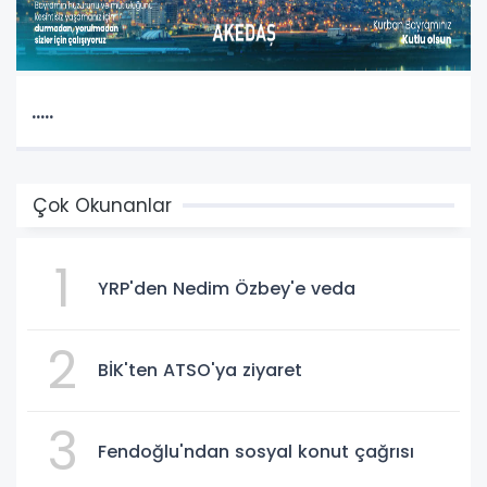
.....
Çok Okunanlar
1
YRP'den Nedim Özbey'e veda
2
BİK'ten ATSO'ya ziyaret
3
Fendoğlu'ndan sosyal konut çağrısı