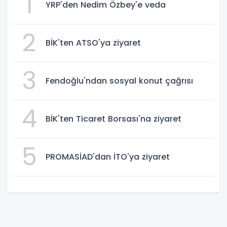
1
YRP'den Nedim Özbey'e veda
2
BİK'ten ATSO'ya ziyaret
3
Fendoğlu'ndan sosyal konut çağrısı
4
BİK'ten Ticaret Borsası'na ziyaret
5
PROMASİAD'dan İTO'ya ziyaret