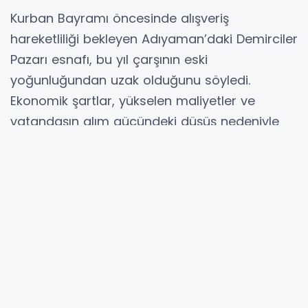
Kurban Bayramı öncesinde alışveriş
hareketliliği bekleyen Adıyaman’daki Demirciler
Pazarı esnafı, bu yıl çarşının eski
yoğunluğundan uzak olduğunu söyledi.
Ekonomik şartlar, yükselen maliyetler ve
vatandaşın alım gücündeki düşüş nedeniyle
işlerin durgun seyrettiğini ifade eden esnaf,
bayrama kısa süre kala hareketlilik beklese de
umutlu olmadıklarını dile getirdi.