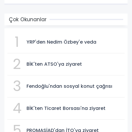
Çok Okunanlar
1
YRP'den Nedim Özbey'e veda
2
BİK'ten ATSO'ya ziyaret
3
Fendoğlu'ndan sosyal konut çağrısı
4
BİK'ten Ticaret Borsası'na ziyaret
5
PROMASİAD'dan İTO'ya ziyaret