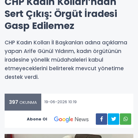
CHP Kadın Kolları’ndan
Sert Çıkış: Örgüt İradesi
Gasp Edilemez
CHP Kadın Kolları İl Başkanları adına açıklama
yapan Arife Günül Yıldırım, kadın örgütünün
iradesine yönelik müdahaleleri kabul
etmeyeceklerini belirterek mevcut yönetime
destek verdi.
397
19-06-2026 10:19
OKUNMA
Abone Ol