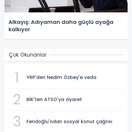
Alkayış: Adıyaman daha güçlü ayağa
kalkıyor
Çok Okunanlar
1
YRP'den Nedim Özbey'e veda
2
BİK'ten ATSO'ya ziyaret
3
Fendoğlu'ndan sosyal konut çağrısı