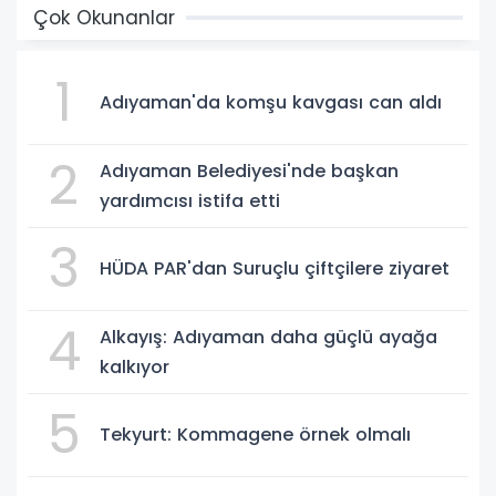
Çok Okunanlar
1
Adıyaman'da komşu kavgası can aldı
2
Adıyaman Belediyesi'nde başkan
yardımcısı istifa etti
3
HÜDA PAR'dan Suruçlu çiftçilere ziyaret
4
Alkayış: Adıyaman daha güçlü ayağa
kalkıyor
5
Tekyurt: Kommagene örnek olmalı