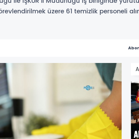
lüğü ile İŞKUR İl Müdürlüğü iş birliğinde yür
evlendirilmek üzere 61 temizlik personeli al
Abon
A