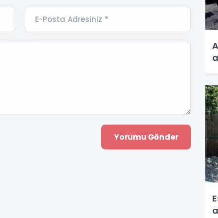
E-Posta Adresiniz *
A
a
E
a