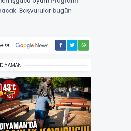
ütülen İşgücü Uyum Programı
ınacak. Başvurular bugün
e Ol
DIYAMAN