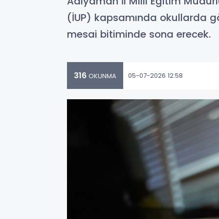
Adıyaman İl Milli Eğitim Müdür
(İUP) kapsamında okullarda gör
mesai bitiminde sona erecek.
316
05-07-2026 12:58
OKUNMA