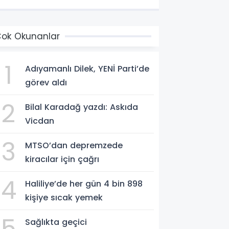
ok Okunanlar
1
Adıyamanlı Dilek, YENİ Parti’de
görev aldı
2
Bilal Karadağ yazdı: Askıda
Vicdan
3
MTSO’dan depremzede
kiracılar için çağrı
4
Haliliye’de her gün 4 bin 898
kişiye sıcak yemek
5
Sağlıkta geçici