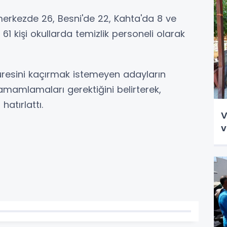
kezde 26, Besni'de 22, Kahta'da 8 ve
1 kişi okullarda temizlik personeli olarak
süresini kaçırmak istemeyen adayların
mamlamaları gerektiğini belirterek,
atırlattı.
V
v