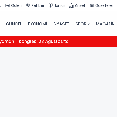
o
Galeri
Rehber
İlanlar
Anket
Gazeteler
GÜNCEL
EKONOMİ
SİYASET
SPOR
MAGAZİN
yaman İl Kongresi 23 Ağustos’ta