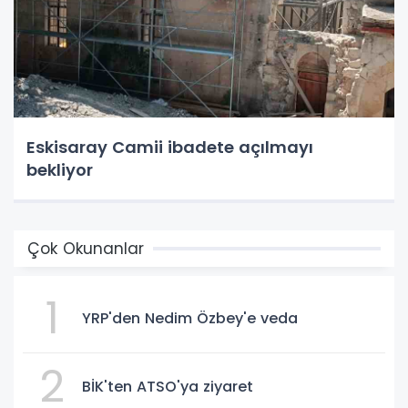
Eskisaray Camii ibadete açılmayı
bekliyor
Çok Okunanlar
1
YRP'den Nedim Özbey'e veda
2
BİK'ten ATSO'ya ziyaret