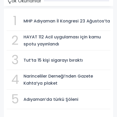
Çok Okunanlar
1
MHP Adıyaman İl Kongresi 23 Ağustos’ta
2
HAYAT 112 Acil uygulaması için kamu
spotu yayınlandı
3
Tut’ta 15 kişi sigarayı bıraktı
4
Narinceliler Derneği’nden Gazete
Kahta’ya plaket
5
Adıyaman’da türkü Şöleni