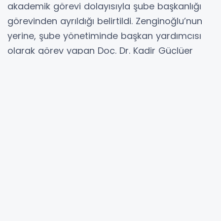
akademik görevi dolayısıyla şube başkanlığı
görevinden ayrıldığı belirtildi. Zenginoğlu’nun
yerine, şube yönetiminde başkan yardımcısı
olarak görev yapan Doç. Dr. Kadir Güçlüer
getirildi.
Görev değişiminin, Türk Ocakları Adıyaman
Şubesi’nde yürütülen çalışmaların devamlılığı
açısından bir bayrak değişimi olarak
değerlendirildiği ifade edildi.
Kadir Güçlüer kimdir?
Türk Ocakları Adıyaman Şubesi Başkanlığı
görevini devralan Doç. Dr. Kadir Güçlüer, 1987
yılında Ankara’da doğdu. Yaklaşık 15 yıldır