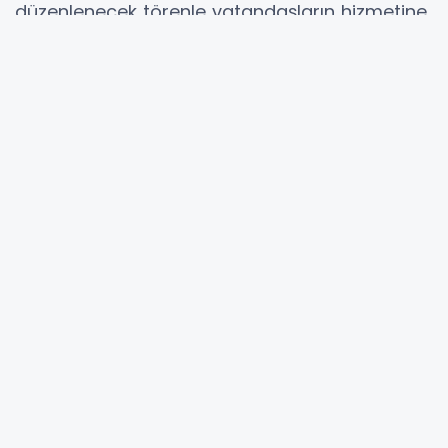
düzenlenecek törenle vatandaşların hizmetine
sunulacak.
Yeşilyurt Mahallesi 21131 Sokak’ta yer alan
parkın açılışı, 8 Haziran 2026 Pazartesi günü
saat 18.30’da gerçekleştirilecek.