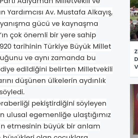
arti Adıyaman Milletvekili ve
n Yardımcısı Av. Mustafa Alkayış,
dayanışma gücü ve kaynaşma
’ın çok önemli bir yere sahip
920 tarihinin Türkiye Büyük Millet
Z
lduğunu ve aynı zamanda bu
D
V
e edildiğini belirten Milletvekili
rını düşünen ülkelerin aydınlık
söyledi.
eraberliği pekiştirdiğini söyleyen
k’ün ulusal egemenliğe ulaştığımız
n etmesinin büyük bir anlam
ın büyükleri olan çocuklara