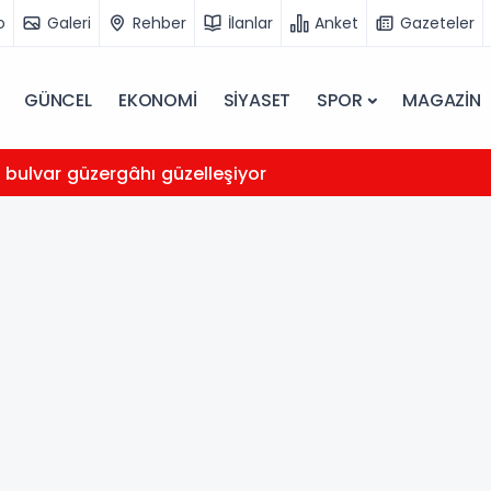
o
Galeri
Rehber
İlanlar
Anket
Gazeteler
GÜNCEL
EKONOMİ
SİYASET
SPOR
MAGAZİN
 bulvar güzergâhı güzelleşiyor