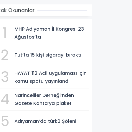
ok Okunanlar
1
MHP Adıyaman İl Kongresi 23
Ağustos’ta
2
Tut’ta 15 kişi sigarayı bıraktı
3
HAYAT 112 Acil uygulaması için
kamu spotu yayınlandı
4
Narinceliler Derneği’nden
Gazete Kahta’ya plaket
5
Adıyaman’da türkü Şöleni