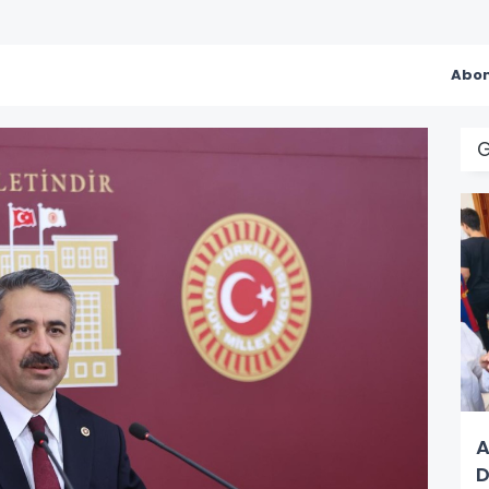
Abon
A
D