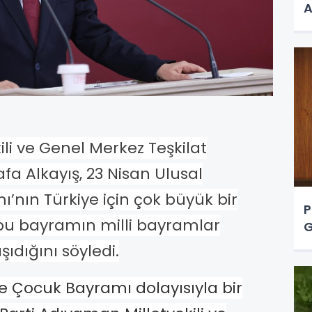
A
li ve Genel Merkez Teşkilat
fa Alkayış, 23 Nisan Ulusal
nın Türkiye için çok büyük bir
P
u bayramın milli bayramlar
G
ıdığını söyledi.
e Çocuk Bayramı dolayısıyla bir