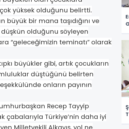
çok yüksek olduğunu belirtti.
E
n büyük bir mana taşıdığını ve
G
ok düşkün olduğunu söyleyen
lara “geleceğimizin teminatı” olarak
 tıpkı büyükler gibi, artık çocukların
umluluklar düştüğünü belirten
 teşekkülünde onların payının
 Cumhurbaşkan Recep Tayyip
Ş
T
ak çabalarıyla Türkiye’nin daha iyi
yen Milletvekili Alkayış, yol ne