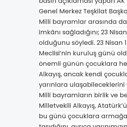
basın açıklaması yapan AK P
Genel Merkez Teşkilat Başka
Milli bayramlar arasında 
imkânı sağladığını; 23 Nisan
olduğunu söyledi. 23 Nisan 1
Meclisi’nin kuruluş günü o
önemli günün çocuklara hediy
Alkayış, ancak kendi çocukla
yarınlara ulaşabileceklerini 
Milli bayramların birlik ve b
Milletvekili Alkayış, Atatür
bu günü çocuklara armağa
taşıdığını, ayrıca yarınımız