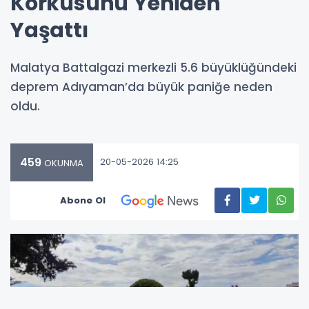
Korkusunu Yeniden
Yaşattı
Malatya Battalgazi merkezli 5.6 büyüklüğündeki
deprem Adıyaman’da büyük paniğe neden
oldu.
459
20-05-2026 14:25
OKUNMA
Abone Ol