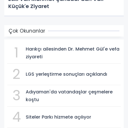
Küçük'e Ziyaret
Çok Okunanlar
1
Harıkçı ailesinden Dr. Mehmet Gül'e vefa
ziyareti
2
LGS yerleştirme sonuçları açıklandı
3
Adıyaman'da vatandaşlar çeşmelere
koştu
4
Siteler Parkı hizmete açılıyor