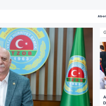
Abon
A
D