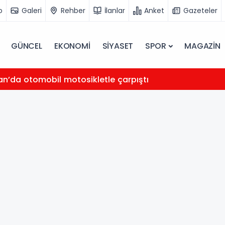
o
Galeri
Rehber
İlanlar
Anket
Gazeteler
GÜNCEL
EKONOMİ
SİYASET
SPOR
MAGAZİN
n’da otomobil motosikletle çarpıştı