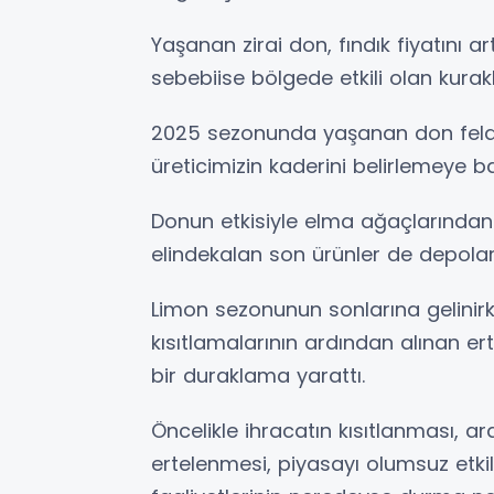
Yaşanan zirai don, fındık fiyatını art
sebebiise bölgede etkili olan kurakl
2025 sezonunda yaşanan don fela
üreticimizin kaderini belirlemeye b
Donun etkisiyle elma ağaçlarından 
elindekalan son ürünler de depola
Limon sezonunun sonlarına gelinir
kısıtlamalarının ardından alınan e
bir duraklama yarattı.
Öncelikle ihracatın kısıtlanması, a
ertelenmesi, piyasayı olumsuz etkil