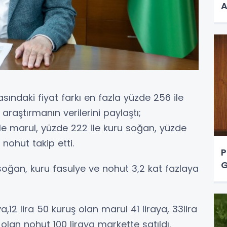
A
sındaki fiyat farkı en fazla yüzde 256 ile
araştırmanın verilerini paylaştı;
ile marul, yüzde 222 ile kuru soğan, yüzde
 nohut takip etti.
P
G
 soğan, kuru fasulye ve nohut 3,2 kat fazlaya
a,12 lira 50 kuruş olan marul 41 liraya, 33lira
a olan nohut 100 liraya markette satıldı.