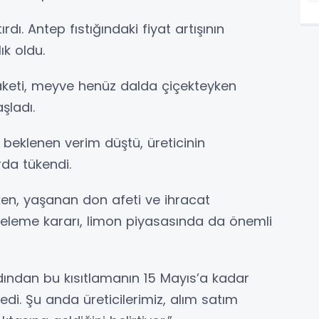
ırdı. Antep fıstığındaki fiyat artışının
ık oldu.
keti, meyve henüz dalda çiçekteyken
aşladı.
beklenen verim düştü, üreticinin
rda tükendi.
ken, yaşanan don afeti ve ihracat
rteleme kararı, limon piyasasında da önemli
rdından bu kısıtlamanın 15 Mayıs’a kadar
edi. Şu anda üreticilerimiz, alım satım