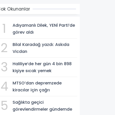
ok Okunanlar
1
Adıyamanlı Dilek, YENİ Parti’de
görev aldı
2
Bilal Karadağ yazdı: Askıda
Vicdan
3
Haliliye’de her gün 4 bin 898
kişiye sıcak yemek
4
MTSO’dan depremzede
kiracılar için çağrı
5
Sağlıkta geçici
görevlendirmeler gündemde