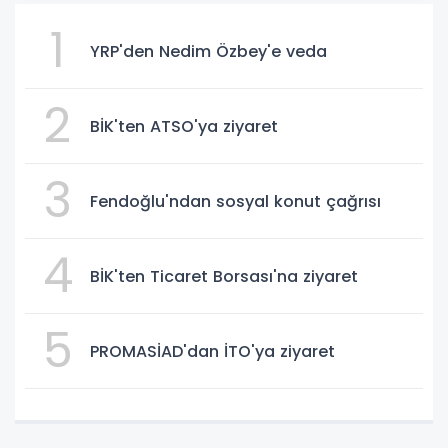
1
YRP'den Nedim Özbey'e veda
2
BİK'ten ATSO'ya ziyaret
3
Fendoğlu'ndan sosyal konut çağrısı
4
BİK'ten Ticaret Borsası'na ziyaret
5
PROMASİAD'dan İTO'ya ziyaret