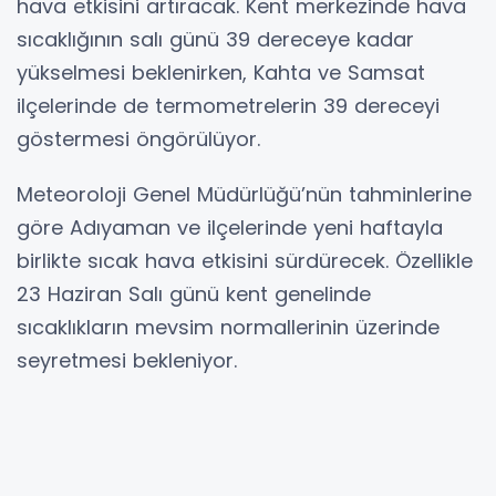
hava etkisini artıracak. Kent merkezinde hava
sıcaklığının salı günü 39 dereceye kadar
yükselmesi beklenirken, Kahta ve Samsat
ilçelerinde de termometrelerin 39 dereceyi
göstermesi öngörülüyor.
Meteoroloji Genel Müdürlüğü’nün tahminlerine
göre Adıyaman ve ilçelerinde yeni haftayla
birlikte sıcak hava etkisini sürdürecek. Özellikle
23 Haziran Salı günü kent genelinde
sıcaklıkların mevsim normallerinin üzerinde
seyretmesi bekleniyor.
22 Haziran Pazartesi günü Adıyaman kent
merkezinde havanın sıcak ve açık olması
beklenirken, en düşük sıcaklık 22, en yüksek