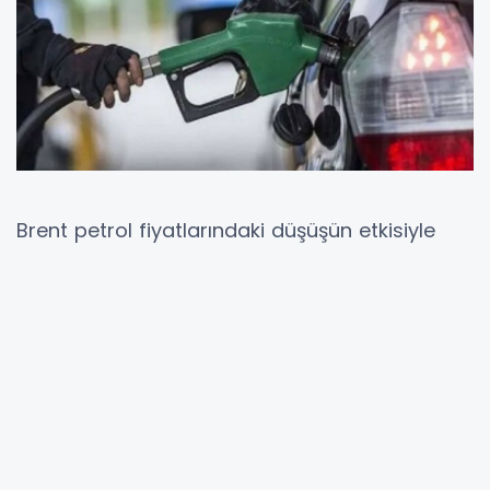
Brent petrol fiyatlarındaki düşüşün etkisiyle
akaryakıt piyasasında indirim beklentisi
sürüyor. Son günlerde motorinde peş peşe
gelen indirimlerin ardından bu kez benzinde
fiyat düşüşü gündeme geldi.
Sektör kaynaklarına göre benzinde litre başına
3 lira 96 kuruşluk bir indirim oluşurken, eşel
mobil sistemi nedeniyle bunun yaklaşık 99