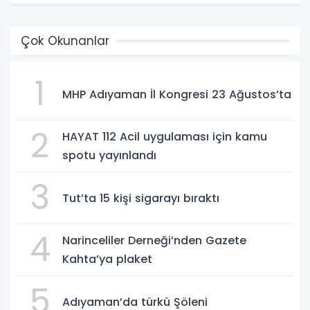
Çok Okunanlar
1
MHP Adıyaman İl Kongresi 23 Ağustos’ta
2
HAYAT 112 Acil uygulaması için kamu
spotu yayınlandı
3
Tut’ta 15 kişi sigarayı bıraktı
4
Narinceliler Derneği’nden Gazete
Kahta’ya plaket
5
Adıyaman’da türkü Şöleni