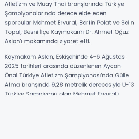
Atletizm ve Muay Thai branşlarında Türkiye
Şampiyonalarında derece elde eden
sporcular Mehmet Ervural, Berfin Polat ve Selin
Topal, Besni İlçe Kaymakamı Dr. Ahmet Oğuz
Aslan’ı makamında ziyaret etti.
Kaymakam Aslan, Eskişehir’de 4–6 Ağustos
2025 tarihleri arasında düzenlenen Aycan
Önal Türkiye Atletizm Şampiyonası’nda Gülle
Atma branşında 9,28 metrelik derecesiyle U-13
Türkiye Şampiyonu olan Mehmet Ervural’ı,
Kırklareli’nde 26 Haziran–1 Temmuz 2025
tarihleri arasında gerçekleştirilen Hayrullah
Çamalan Türkiye Gençler Muay Thai
Şampiyonası’nda Alt Gençler 48 kg Türkiye