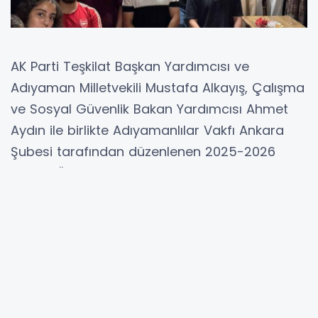
AK Parti Teşkilat Başkan Yardımcısı ve
Adıyaman Milletvekili Mustafa Alkayış, Çalışma
ve Sosyal Güvenlik Bakan Yardımcısı Ahmet
Aydın ile birlikte Adıyamanlılar Vakfı Ankara
Şubesi tarafından düzenlenen 2025-2026
Eğitim-Öğretim Dönemi Mezuniyet Programına
katıldı.
Programda, Ankara’daki üniversitelerde
eğitimlerini tamamlayan 62 Adıyamanlı
öğrenciyle bir araya gelindi. Gençlerin
akademik başarıları ve gelecek hedefleri
üzerine değerlendirmelerde bulunulan