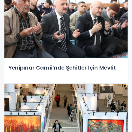
Yenipınar Camii’nde Şehitler İçin Mevlit