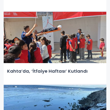
Kahta’da, ‘İtfaiye Haftası’ Kutlandı