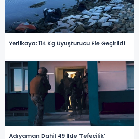
Yerlikaya: 114 Kg Uyuşturucu Ele Geçirildi
Adıyaman Dahil 49 İlde ‘Tefecilik’