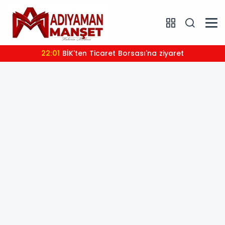
21:36
YRP'den Nedim Özbey'e veda