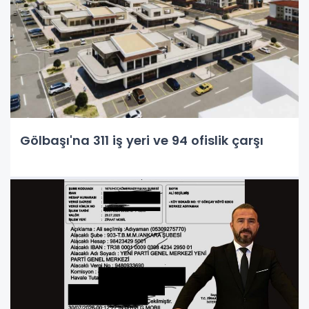
Gölbaşı'na 311 iş yeri ve 94 ofislik çarşı