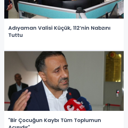
Adıyaman Valisi Küçük, 112’nin Nabzını
Tuttu
"Bir Çocuğun Kaybı Tüm Toplumun
Acısıdır"