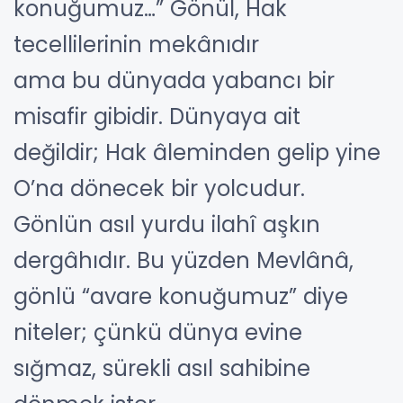
konuğumuz…” Gönül, Hak
tecellilerinin mekânıdır
ama bu dünyada yabancı bir
misafir gibidir. Dünyaya ait
değildir; Hak âleminden gelip yine
O’na dönecek bir yolcudur.
Gönlün asıl yurdu ilahî aşkın
dergâhıdır. Bu yüzden Mevlânâ,
gönlü “avare konuğumuz” diye
niteler; çünkü dünya evine
sığmaz, sürekli asıl sahibine