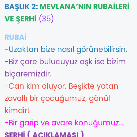
BAŞLIK 2:
MEVLANA’NIN RUBAİLERİ
VE ŞERHİ
(35)
RUBAİ
-Uzaktan bize nasıl görünebilirsin.
-Biz çare bulucuyuz aşk ise bizim
biçaremizdir.
-Can kim oluyor. Beşikte yatan
zavallı bir çocuğumuz, gönül
kimdir!
-Bir garip ve avare konuğumuz…
ŞERHİ ( AÇIKLAMASI )