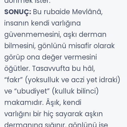
dönmek ister.
SONUÇ:
Bu rubaide Mevlânâ,
insanın kendi varlığına
güvenmemesini, aşkı derman
bilmesini, gönlünü misafir olarak
görüp ona değer vermesini
öğütler. Tasavvufta bu hâl,
“fakr” (yoksulluk ve aczi yet idraki)
ve “ubudiyet” (kulluk bilinci)
makamıdır. Âşık, kendi
varlığını bir hiç sayarak aşkın
dermanına sığınır, gönlünü ise