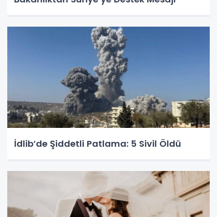
İdlib’de Şiddetli Patlama: 5 Sivil Öldü