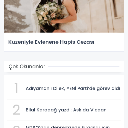
Kuzeniyle Evlenene Hapis Cezası
Çok Okunanlar
1
Adıyamanlı Dilek, YENİ Parti’de görev aldı
2
Bilal Karadağ yazdı: Askıda Vicdan
MTSO’dan depremzede kiracılar için